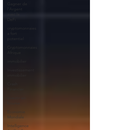
Gagner de
l'Argent
avec la
DeFi
cryptomonnaies
a fort
potentiel
Cryptomonnaies
Afrique
immobilier
Investissement
immobilier
Crash
Financier
investir en
bourse
Economie
Mondiale
Intelligence