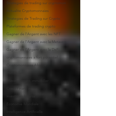
Strategies de trading sur cryptomon
Actualite Cryptomonnaies
Strategies de Trading sur Crypto
Plateformes de trading crypto
Gagner de l'Argent avec les NFT
Gagner de l'Argent avec la Metavers
Gagner de l'Argent avec la DeFi
cryptomonnaies a fort potentiel
Cryptomonnaies Afrique
immobilier
Investissement immobilier
Crash Financier
investir en bourse
Economie Mondiale
Intelligence Artificielle