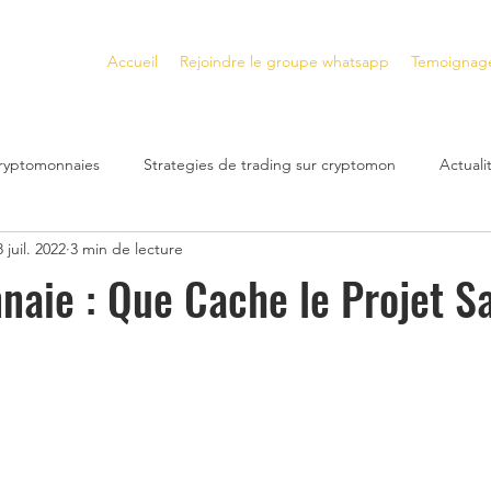
Accueil
Rejoindre le groupe whatsapp
Temoignag
cryptomonnaies
Strategies de trading sur cryptomon
Actual
 juil. 2022
3 min de lecture
Plateformes de trading crypto
Gagner de l'Argent avec les N
aie : Que Cache le Projet S
s
Gagner de l'Argent avec la DeFi
cryptomonnaies a fort po
bilier
Investissement immobilier
Crash Financier
inves