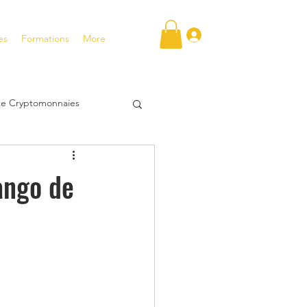
Se connecter
es
Formations
More
ite Cryptomonnaies
FT
ango de
tentiel
tir en bourse