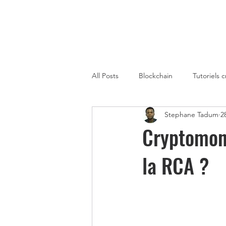
All Posts
Blockchain
Tutoriels 
Stephane Tadum
28
Strategies de Trading sur Crypto
Cryptomonn
la RCA ?
Gagner de l'Argent avec la Metaver
Cryptomonnaies Afrique
immo