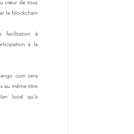
au cœur de tous 
r la blockchain 
acilitation à 
ticipation à la 
sango coin sera 
 au même titre 
an local qu'à 