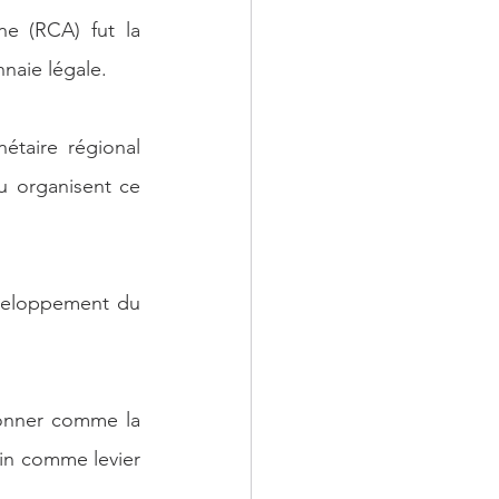
ne (RCA) fut la 
naie légale.
taire régional 
u organisent ce 
veloppement du 
onner comme la 
ain comme levier 