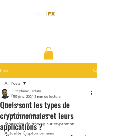
Post
All Posts
Stephane Tadum
All Posts
20 janv. 2024
3 min de lecture
Quels sont les types de
Blockchain
cryptomonnaies et leurs
Tutoriels cryptomonnaies
applications ?
Strategies de trading sur cryptomon
Actualite Cryptomonnaies