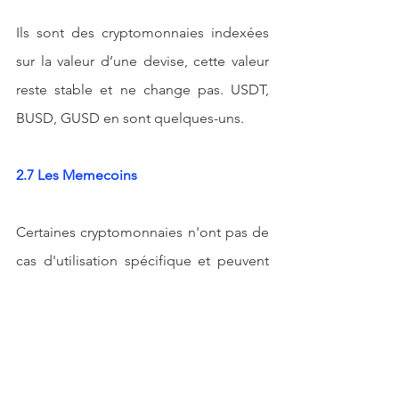
Ils sont des cryptomonnaies indexées 
sur la valeur d’une devise, cette valeur 
reste stable et ne change pas. USDT, 
BUSD, GUSD en sont quelques-uns.
2.7 Les Memecoins
Certaines cryptomonnaies n'ont pas de 
cas d'utilisation spécifique et peuvent 
être principalement utilisées à des fins 
de spéculation ou développées autour 
d'une communauté. C'est le cas du 
Dogecoin, du Pepecoin, du Kishu Inu, 