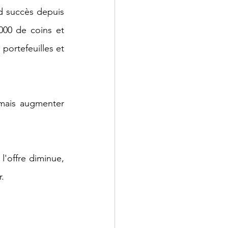
d succès depuis 
000 de coins et 
portefeuilles et 
amais augmenter 
l'offre diminue, 
.