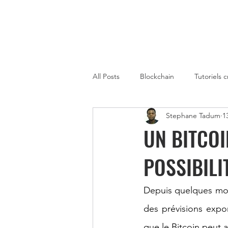
All Posts
Blockchain
Tutoriels 
Stephane Tadum
1
Strategies de Trading sur Crypto
UN BITCOI
POSSIBILI
Gagner de l'Argent avec la Metaver
Depuis quelques mois, 
Cryptomonnaies Afrique
immo
des prévisions expon
que le Bitcoin peut 