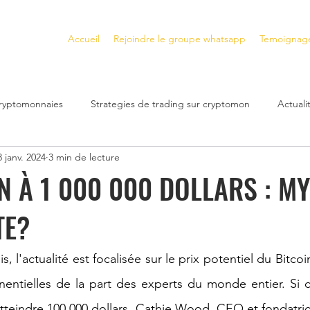
Accueil
Rejoindre le groupe whatsapp
Temoignag
cryptomonnaies
Strategies de trading sur cryptomon
Actual
3 janv. 2024
3 min de lecture
Plateformes de trading crypto
Gagner de l'Argent avec les N
N À 1 000 000 DOLLARS : M
TE?
s
Gagner de l'Argent avec la DeFi
cryptomonnaies a fort po
l'actualité est focalisée sur le prix potentiel du Bitcoin, 
bilier
Investissement immobilier
Crash Financier
inves
entielles de la part des experts du monde entier. Si c
atteindre 100 000 dollars, Cathie Wood, CEO et fondatrice