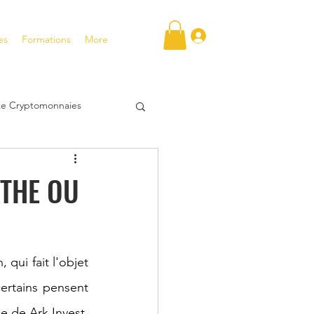
Se connecter
es
Formations
More
ite Cryptomonnaies
FT
YTHE OU
tentiel
qui fait l'objet 
tir en bourse
ertains pensent 
 de Ark Invest, 