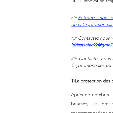
L'innovation re
👉
Retrouvez nous s
de la Cryptomonnaie 
👉 Contactez nous vi
idrisstsafack2@gmail
👉 Contactez-nous s
Cryptomonnaies ou la
1)La protection des c
Après de nombreuses
bourses, le prés
recommandations poli