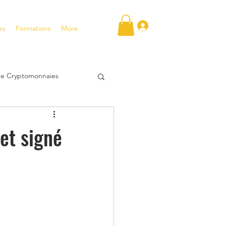
Se connecter
es
Formations
More
ite Cryptomonnaies
FT
et signé
tentiel
tir en bourse