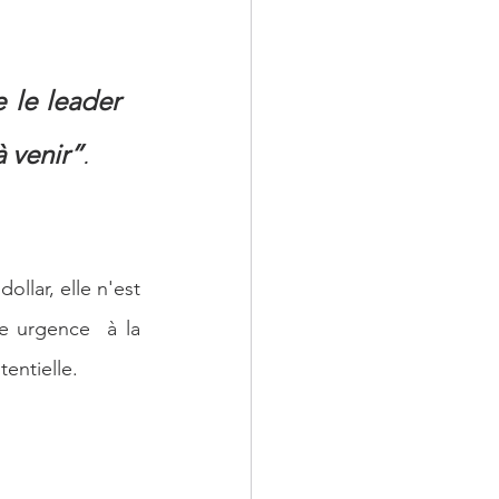
 le leader 
 venir”
.
llar, elle n'est 
 urgence  à la 
entielle.