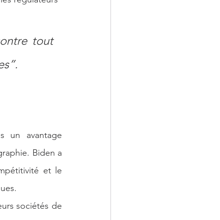
ontre tout 
es”.
s un avantage 
raphie. Biden a 
titivité et le 
ques.