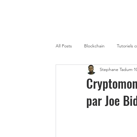
All Posts
Blockchain
Tutoriels 
Stephane Tadum
1
Strategies de Trading sur Crypto
Cryptomonn
par Joe Bi
Gagner de l'Argent avec la Metaver
Cryptomonnaies Afrique
immo