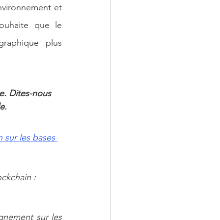
nvironnement et 
uhaite que le 
gouvernement étudie les moyens de rendre cette innovation cryptographique plus 
re. Dites-nous 
e.
 sur les bases 
ckchain : 
nement sur les 