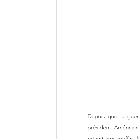
Economie Mondiale
Intelligenc
Depuis que la guerr
président Américain
retient son souffle. 