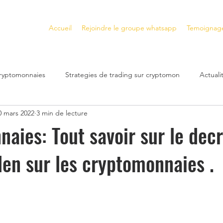
Accueil
Rejoindre le groupe whatsapp
Temoignag
cryptomonnaies
Strategies de trading sur cryptomon
Actual
0 mars 2022
3 min de lecture
Plateformes de trading crypto
Gagner de l'Argent avec les N
aies: Tout savoir sur le decr
den sur les cryptomonnaies .
s
Gagner de l'Argent avec la DeFi
cryptomonnaies a fort po
bilier
Investissement immobilier
Crash Financier
inves