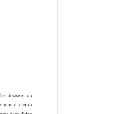
le décision du 
munauté crypto 
 président Biden 