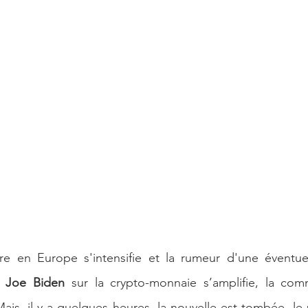
e Artificielle
e en Europe s'intensifie et la rumeur d'une éventuel
 
Joe Biden
 sur la crypto-monnaie s’amplifie, la com
Mais, il y a quelques heures, la nouvelle est tombée, le