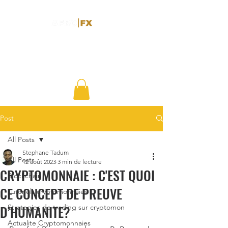
Post
All Posts
Stephane Tadum
All Posts
12 août 2023
3 min de lecture
CRYPTOMONNAIE : C'EST QUOI
Blockchain
CE CONCEPT DE PREUVE
Tutoriels cryptomonnaies
D’HUMANITE?
Strategies de trading sur cryptomon
Actualite Cryptomonnaies