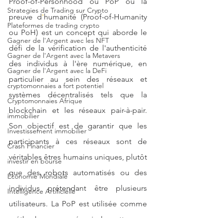
Proof-of-Personhood ou PoP ou la 
Strategies de Trading sur Crypto
preuve d
'
humanité (Proof-of-Humanity 
Plateformes de trading crypto
ou PoH) est un concept qui aborde le 
Gagner de l'Argent avec les NFT
défi de la vérification de l'authenticité 
Gagner de l'Argent avec la Metavers
des individus à l'ère numérique, en 
Gagner de l'Argent avec la DeFi
particulier au sein des réseaux et 
cryptomonnaies a fort potentiel
systèmes décentralisés tels que la 
Cryptomonnaies Afrique
blockchain et les réseaux pair-à-pair. 
immobilier
Son objectif est de garantir que les 
Investissement immobilier
participants à ces réseaux sont de 
Crash Financier
véritables êtres humains uniques, plutôt 
investir en bourse
que des robots automatisés ou des 
Economie Mondiale
individus prétendant être plusieurs 
Intelligence Artificielle
utilisateurs. La PoP est utilisée comme 