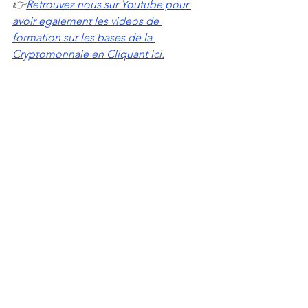
👉
Retrouvez nous sur Youtube pour 
avoir egalement les videos de 
formation sur les bases de la 
Cryptomonnaie en Cliquant ici.
👉 Contactez nous via email pour 
toute consultation de vos projets en 
marches financier, Cryptomonnaie et 
immobilier  : 
idrisstsafack2@gmail.com 
👉 Contactez-nous si vous avez besoin 
d'une formation ou d'un 
Accompagnement sur les 
Cryptomonnaies ou la Blockchain : 
idrisstsafack2@gmail.com