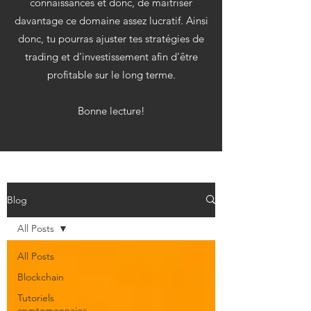
connaissances et donc, de maitriser
davantage ce domaine assez lucratif. Ainsi
donc, tu pourras ajuster tes stratégies de
trading et d'investissement afin d'être
profitable sur le long terme.
Bonne lecture!
Blog
All Posts
All Posts
Blockchain
Tutoriels
cryptomonnaies