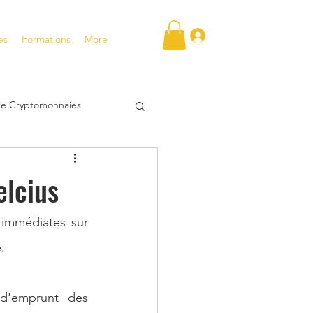
Se connecter
es
Formations
More
ite Cryptomonnaies
FT
elcius
tentiel
immédiates sur 
.
tir en bourse
d'emprunt des 