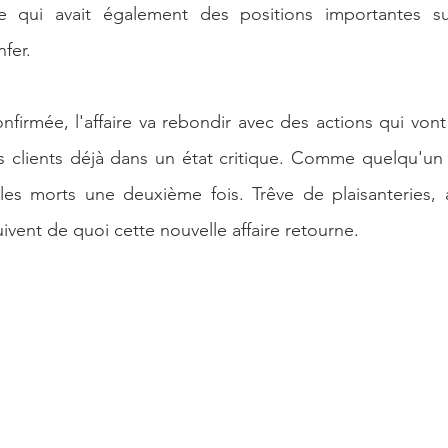
le qui avait également des positions importantes s
e Artificielle
fer.
onfirmée, l'affaire va rebondir avec des actions qui von
 clients déjà dans un état critique. Comme quelqu'un di
r les morts une deuxième fois. Trêve de plaisanteries, a
uivent de quoi cette nouvelle affaire retourne.