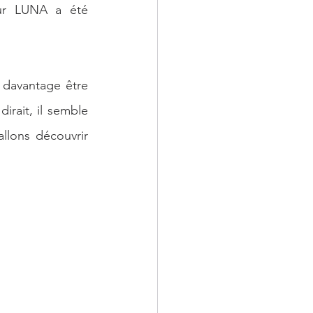
ur LUNA a été 
t davantage être 
rait, il semble 
llons découvrir 