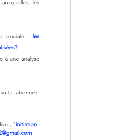
uxquelles les 
n cruciale : 
les 
lisées?
e à une analyse 
a suite, abonnez-
ivre, "
initiation 
ck2@gmail.com