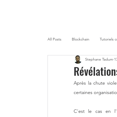
All Posts
Blockchain
Tutoriels 
Stephane Tadum
1
Strategies de Trading sur Crypto
Révélation
Gagner de l'Argent avec la Metaver
Après la chute viol
certaines organisati
Cryptomonnaies Afrique
immo
C'est le cas en l