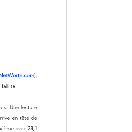
sNetWorth.com
)
, 
aillite.
nts. Une lecture 
rrive en tête de 
uxième avec 
38,1 