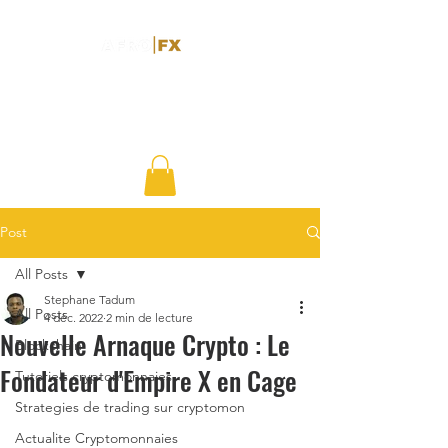
Post
All Posts
Stephane Tadum
All Posts
4 déc. 2022
2 min de lecture
Nouvelle Arnaque Crypto : Le
Blockchain
Fondateur d'Empire X en Cage
Tutoriels cryptomonnaies
Strategies de trading sur cryptomon
Actualite Cryptomonnaies