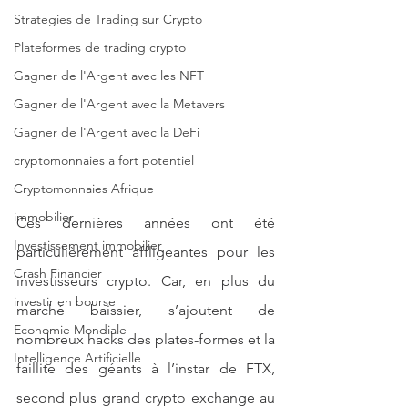
Strategies de Trading sur Crypto
Plateformes de trading crypto
Gagner de l'Argent avec les NFT
Gagner de l'Argent avec la Metavers
Gagner de l'Argent avec la DeFi
cryptomonnaies a fort potentiel
Cryptomonnaies Afrique
immobilier
Ces dernières années ont été 
Investissement immobilier
particulièrement affligeantes pour les 
Crash Financier
investisseurs crypto. Car, en plus du 
investir en bourse
marché baissier, s’ajoutent de 
Economie Mondiale
nombreux hacks des plates-formes et la 
Intelligence Artificielle
faillite des géants à l’instar de FTX, 
second plus grand crypto exchange au 