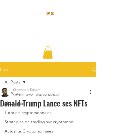
Post
All Posts
Stephane Tadum
All Posts
19 déc. 2022
3 min de lecture
Donald Trump Lance ses NFTs
Blockchain
Tutoriels cryptomonnaies
Strategies de trading sur cryptomon
Actualite Cryptomonnaies