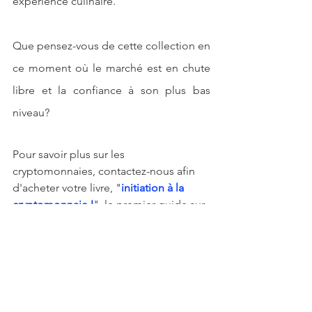
expérience culinaire. 
Que pensez-vous de cette collection en 
ce moment où le marché est en chute 
libre et la confiance à son plus bas 
niveau? 
Pour savoir plus sur les 
cryptomonnaies, contactez-nous afin 
d'acheter votre livre, "
initiation à la 
cryptomonnaie I
", le premier guide sur 
la crypto en Afrique. 
idrisstsafack2@gmail.com
👉
Retrouvez nous sur Youtube pour 
avoir egalement les videos de 