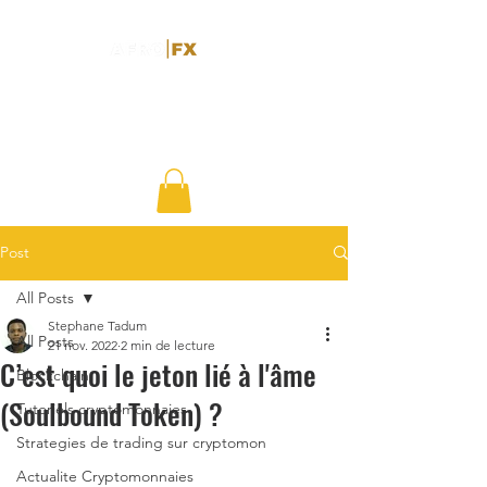
Post
All Posts
Stephane Tadum
All Posts
21 nov. 2022
2 min de lecture
C’est quoi le jeton lié à l'âme
Blockchain
(Soulbound Token) ?
Tutoriels cryptomonnaies
Strategies de trading sur cryptomon
Actualite Cryptomonnaies