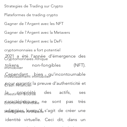
Strategies de Trading sur Crypto
Plateformes de trading crypto
Gagner de l'Argent avec les NFT
Gagner de l'Argent avec la Metavers
Gagner de l'Argent avec la DeFi
cryptomonnaies a fort potentiel
2021 a été l’année d’émergence des 
Cryptomonnaies Afrique
tokens non-fongibles (NFT). 
immobilier
Cependant, bien qu’incontournable 
Investissement immobilier
pour garantir la preuve d’authenticité et 
Crash Financier
la propriété des actifs, ses 
investir en bourse
caractéristiques ne sont pas très 
Economie Mondiale
adaptées lorsqu’il s’agit de créer une 
Intelligence Artificielle
identité virtuelle. Ceci dit, dans un 