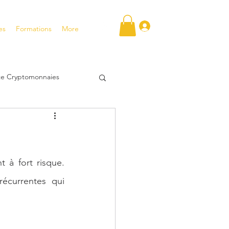
Se connecter
es
Formations
More
ite Cryptomonnaies
FT
tentiel
 à fort risque. 
écurrentes qui 
tir en bourse