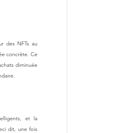
our des NFTs au 
ée concrète. Ce 
achats diminuée 
daire. 
ligents, et la 
i dit, une fois 