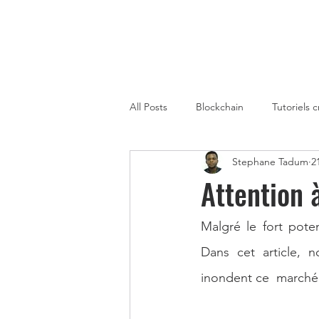
All Posts
Blockchain
Tutoriels 
Stephane Tadum
2
Strategies de Trading sur Crypto
Attention 
Gagner de l'Argent avec la Metaver
Malgré le fort poten
Dans cet article, n
inondent ce  marché 
Cryptomonnaies Afrique
immo