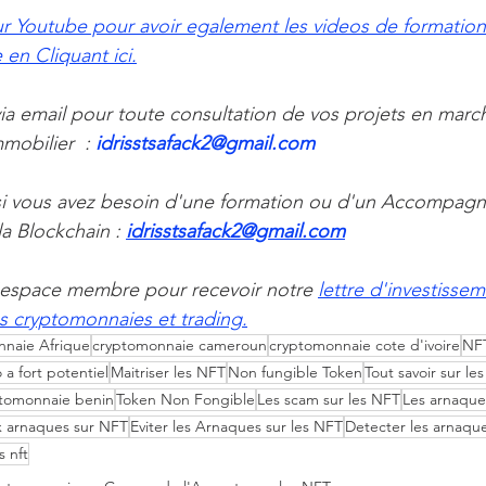
r Youtube pour avoir egalement les videos de formation 
en Cliquant ici.
a email pour toute consultation de vos projets en marche
obilier  : 
idrisstsafack2@gmail.com 
i vous avez besoin d'une formation ou d'un Accompagn
 Blockchain : 
idrisstsafack2@gmail.com
espace membre pour recevoir notre 
lettre d'investissem
s cryptomonnaies et trading.
nnaie Afrique
cryptomonnaie cameroun
cryptomonnaie cote d'ivoire
NF
 a fort potentiel
Maitriser les NFT
Non fungible Token
Tout savoir sur le
tomonnaie benin
Token Non Fongible
Les scam sur les NFT
Les arnaque
x arnaques sur NFT
Eviter les Arnaques sur les NFT
Detecter les arnaque
s nft