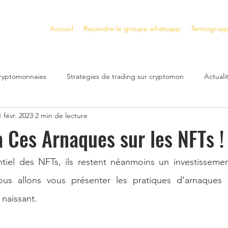
Accueil
Rejoindre le groupe whatsapp
Temoignag
cryptomonnaies
Strategies de trading sur cryptomon
Actual
1 févr. 2023
2 min de lecture
Plateformes de trading crypto
Gagner de l'Argent avec les N
à Ces Arnaques sur les NFTs !
s
Gagner de l'Argent avec la DeFi
cryptomonnaies a fort po
tiel des NFTs, ils restent néanmoins un investissement
ous allons vous présenter les pratiques d’arnaques r
naissant. 
bilier
Investissement immobilier
Crash Financier
inves