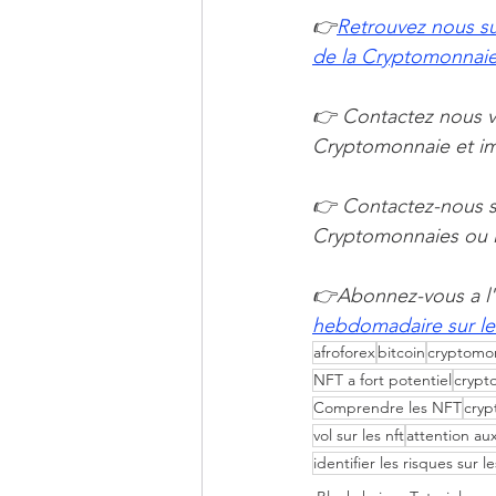
👉
Retrouvez nous su
de la Cryptomonnaie 
👉 Contactez nous vi
Cryptomonnaie et imm
👉 Contactez-nous s
Cryptomonnaies ou la
👉Abonnez-vous a l'
hebdomadaire sur le
afroforex
bitcoin
cryptomo
NFT a fort potentiel
crypto
Comprendre les NFT
cryp
vol sur les nft
attention au
identifier les risques sur le