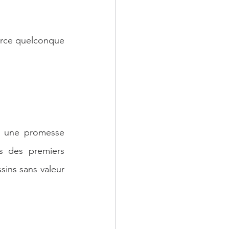
urce quelconque 
c une promesse 
ts des premiers 
sins sans valeur 