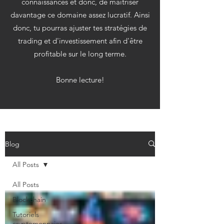
connaissances et donc, de maitriser
davantage ce domaine assez lucratif. Ainsi
donc, tu pourras ajuster tes stratégies de
trading et d'investissement afin d'être
profitable sur le long terme.
Bonne lecture!
Blog
All Posts
All Posts
Blockchain
Tutoriels
cryptomonnaies