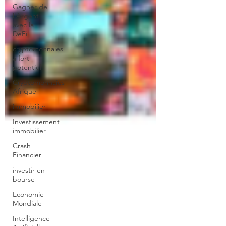
Gagner de
l'Argent
avec la
DeFi
cryptomonnaies
a fort
potentiel
Cryptomonnaies
Afrique
immobilier
Investissement
immobilier
Crash
Financier
investir en
bourse
Economie
Mondiale
Intelligence