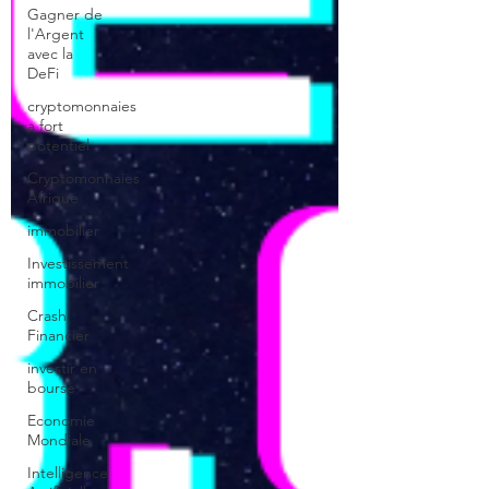
Gagner de
l'Argent
avec la
DeFi
cryptomonnaies
a fort
potentiel
Cryptomonnaies
Afrique
immobilier
Investissement
immobilier
Crash
Financier
investir en
bourse
Economie
Mondiale
Intelligence