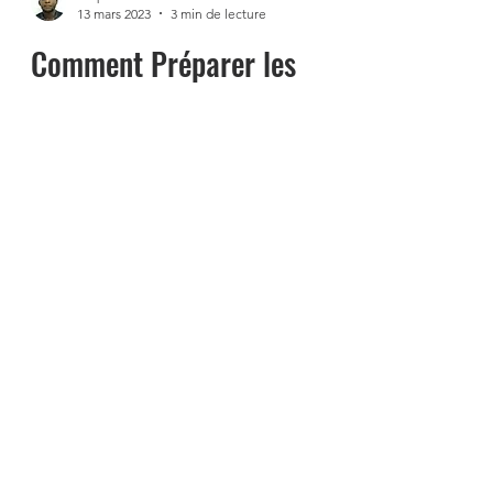
Stephane Tadum
13 mars 2023
3 min de lecture
Comment Préparer les
Enfants à devenir des
Leaders du Web 3 ?
La blockchain, les cryptomonnaies,
l’intelligence artificielle, la DEFI, la réalité
virtuelle, les contrats intelligents, et les
Nfts...