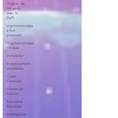
Gagner de
l'Argent
avec la
DeFi
cryptomonnaies
a fort
potentiel
Cryptomonnaies
Afrique
immobilier
Investissement
immobilier
Crash
Financier
investir en
bourse
Economie
Mondiale
Intelligence