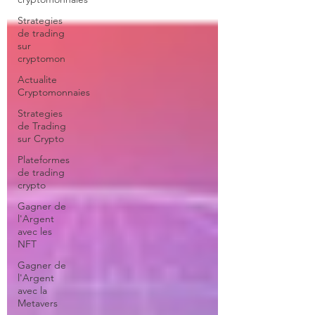
Strategies
de trading
sur
cryptomon
Actualite
Cryptomonnaies
Strategies
de Trading
sur Crypto
Plateformes
de trading
crypto
Gagner de
l'Argent
avec les
NFT
Gagner de
l'Argent
avec la
Metavers