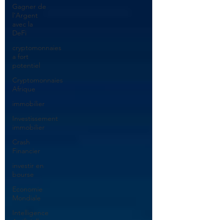
Gagner de
l'Argent
avec la
DeFi
cryptomonnaies
a fort
potentiel
Cryptomonnaies
Afrique
immobilier
Investissement
immobilier
Crash
Financier
investir en
bourse
Economie
Mondiale
Intelligence