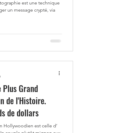
ptographie est une technique
iger un message crypté, via
e
e Plus Grand
 de l'Histoire.
ds de dollars
lm Hollywoodien est celle d’
 Un couple plutôt mignon aux