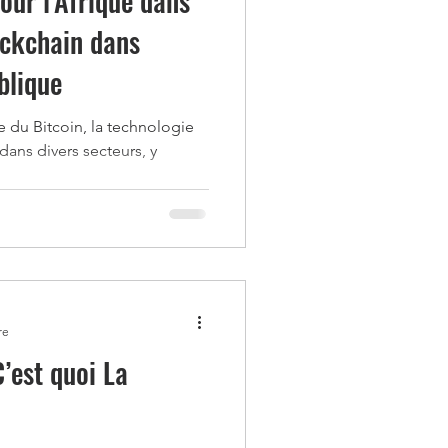
our l'Afrique dans
ockchain dans
blique
naies Afrique
e du Bitcoin, la technologie
dans divers secteurs, y
e
re
’est quoi La