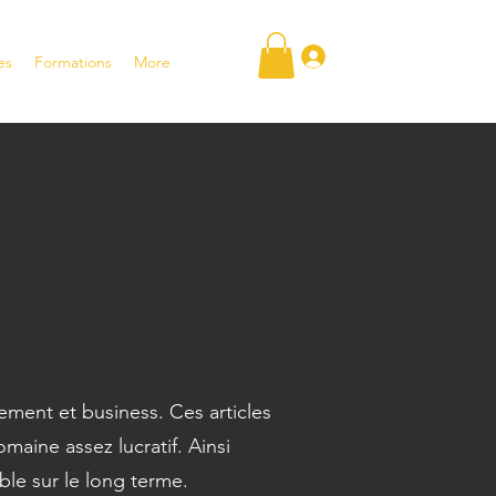
Se connecter
es
Formations
More
ssement et business. Ces articles
aine assez lucratif. Ainsi
able sur le long terme.