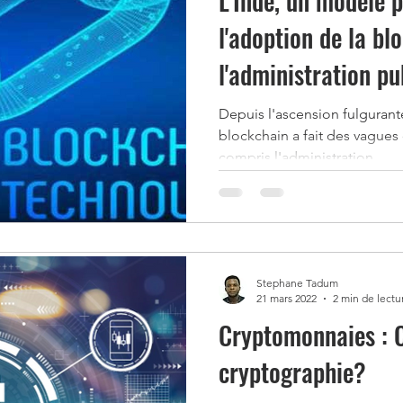
L'Inde, un modèle p
s NFT
Gagner de l'Argent avec la Metavers
l'adoption de la bl
l'administration pu
DeFi
cryptomonnaies a fort potentiel
Cryptomon
Depuis l'ascension fulgurant
blockchain a fait des vagues 
nt immobilier
Crash Financier
investir en bours
compris l'administration...
elligence Artificielle
Stephane Tadum
21 mars 2022
2 min de lectu
Cryptomonnaies : C
cryptographie?