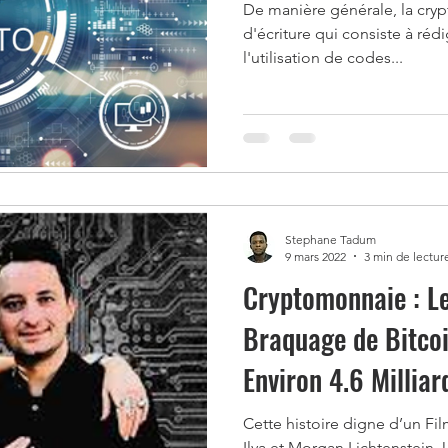
De manière générale, la cry
d'écriture qui consiste à réd
l'utilisation de codes...
Stephane Tadum
9 mars 2022
3 min de lectur
Cryptomonnaie : L
Braquage de Bitcoin
Environ 4.6 Milliar
Cette histoire digne d’un Fi
Ilya et Morgan Lichtenstein.