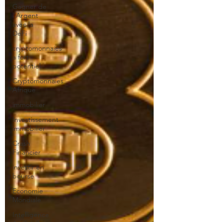
Gagner de
l'Argent
avec la
DeFi
cryptomonnaies
a fort
potentiel
Cryptomonnaies
Afrique
immobilier
Investissement
immobilier
Crash
Financier
investir en
bourse
Economie
Mondiale
Intelligence