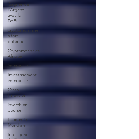
Gagner de
l'Argent
avec la
DeFi
cryptomonnaies
a fort
potentiel
Cryptomonnaies
Afrique
immobilier
Investissement
immobilier
Crash
Financier
investir en
bourse
Economie
Mondiale
Intelligence