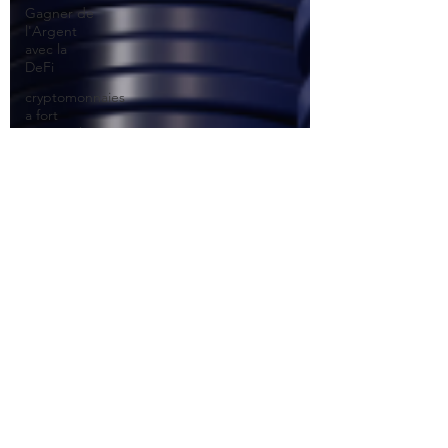
Gagner de
l'Argent
avec la
DeFi
cryptomonnaies
a fort
potentiel
Cryptomonnaies
Afrique
immobilier
Investissement
immobilier
Crash
Financier
investir en
bourse
Economie
Mondiale
Intelligence