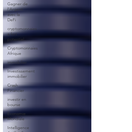
Gagner de
l'Argent
avec la
DeFi
cryptomonnaies
a fort
potentiel
Cryptomonnaies
Afrique
immobilier
Investissement
immobilier
Crash
Financier
investir en
bourse
Economie
Mondiale
Intelligence