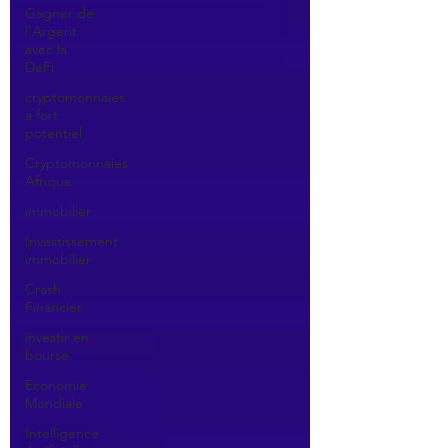
Gagner de
l'Argent
avec la
DeFi
cryptomonnaies
a fort
potentiel
Cryptomonnaies
Afrique
immobilier
Investissement
immobilier
Crash
Financier
investir en
bourse
Economie
Mondiale
Intelligence