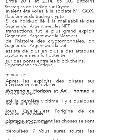
Entre 2011 et 2014, 85 000 Bitcoins 
Strategies de Trading sur Crypto
avaient été volés à la société MT GOX. 
Plateformes de trading crypto
Si ce hold-up lié à la malléabilité des 
Gagner de l'Argent avec les NFT
transactions, fut le plus grand exploit 
Gagner de l'Argent avec la Metavers
de l'histoire des cryptomonnaies, on 
Gagner de l'Argent avec la DeFi
assiste de plus en plus a des attaques 
cryptomonnaies a fort potentiel
sur des ponts entre les blockchains.
Cryptomonnaies Afrique
immobilier
Après les exploits des pirates sur 
Investissement immobilier
Wormhole
, 
Horizon
 et 
Axi
,  
nomad 
a 
Crash Financier
été la dernière vicitime il y a quelques 
investir en bourse
jours. Quelle est l'origine de ce 
Economie Mondiale
piratage et comment les choses se sont 
Intelligence Artificielle
déroulées ? Vous aurez toutes les 