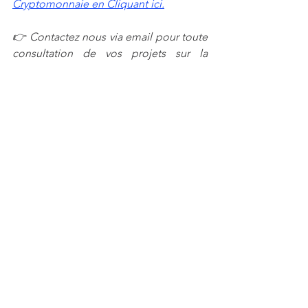
Cryptomonnaie en Cliquant ici.
👉 Contactez nous via email pour toute 
consultation de vos projets sur la 
Blockchain : 
idrisstsafack2@gmail.com 
👉 Contactez-nous si vous avez besoin 
d'une formation ou d'un 
Accompagnement sur les 
Cryptomonnaies ou la Blockchain : 
idrisstsafack2@gmail.com
👉Abonnez-vous a l'espace membre 
pour recevoir notre 
lettre 
d'investissement hebdomadaire sur les 
cryptomonnaies et trading.