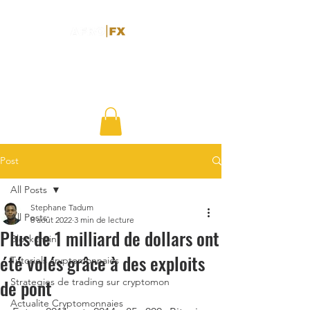
Post
All Posts
Stephane Tadum
All Posts
8 août 2022
3 min de lecture
Plus de 1 milliard de dollars ont
Blockchain
été volés grâce à des exploits
Tutoriels cryptomonnaies
de pont
Strategies de trading sur cryptomon
Actualite Cryptomonnaies