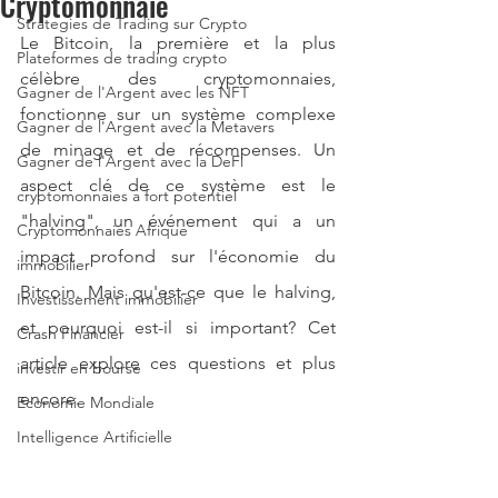
Cryptomonnaie
Strategies de Trading sur Crypto
Le Bitcoin, la première et la plus 
Plateformes de trading crypto
célèbre des cryptomonnaies, 
Gagner de l'Argent avec les NFT
fonctionne sur un système complexe 
Gagner de l'Argent avec la Metavers
de minage et de récompenses. Un 
Gagner de l'Argent avec la DeFi
aspect clé de ce système est le 
cryptomonnaies a fort potentiel
"halving", un événement qui a un 
Cryptomonnaies Afrique
impact profond sur l'économie du 
immobilier
Bitcoin. Mais qu'est-ce que le halving, 
Investissement immobilier
et pourquoi est-il si important? Cet 
Crash Financier
article explore ces questions et plus 
investir en bourse
encore.
Economie Mondiale
Intelligence Artificielle