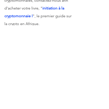
cryptomonnaies, contactez-nous afin 
d'acheter votre livre, "
initiation à la 
cryptomonnaie I
", le premier guide sur 
la crypto en Afrique. 
idrisstsafack2@gmail.com
👉
Retrouvez nous sur Youtube pour 
avoir egalement les videos de 
formation sur les bases de la 
Cryptomonnaie en Cliquant ici.
👉 Contactez nous via email pour 
toute consultation de vos projets en 
marches financier, Cryptomonnaie et 
immobilier  : 
idrisstsafack2@gmail.com 