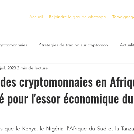
Accueil
Rejoindre le groupe whatsapp
Temoignag
cryptomonnaies
Strategies de trading sur cryptomon
Actual
juil. 2023
2 min de lecture
Plateformes de trading crypto
Gagner de l'Argent avec les N
 des cryptomonnaies en Afriq
é pour l'essor économique du
s
Gagner de l'Argent avec la DeFi
cryptomonnaies a fort po
bilier
Investissement immobilier
Crash Financier
inves
ls que le Kenya, le Nigéria, l'Afrique du Sud et la Tanz