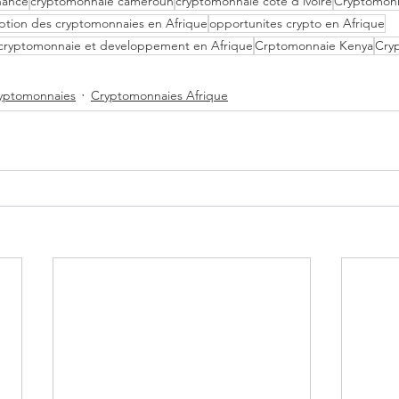
nance
cryptomonnaie cameroun
cryptomonnaie cote d'ivoire
Cryptomonn
ption des cryptomonnaies en Afrique
opportunites crypto en Afrique
cryptomonnaie et developpement en Afrique
Crptomonnaie Kenya
Cry
ryptomonnaies
Cryptomonnaies Afrique