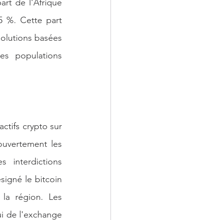
rt de l'Afrique 
 %. Cette part 
lutions basées 
s populations 
tifs crypto sur 
uvertement les 
 interdictions 
igné le bitcoin 
a région. Les 
i de l'exchange 