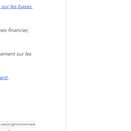
sur les bases 
s financier, 
ement sur les 
ent 
naie
cryptomonnaie