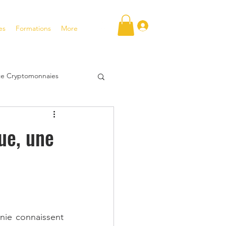
Se connecter
es
Formations
More
ite Cryptomonnaies
FT
ue, une
tentiel
tir en bourse
anie connaissent 