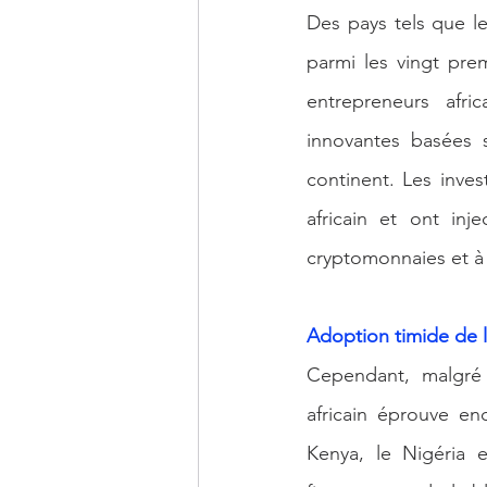
Des pays tels que le
parmi les vingt pr
entrepreneurs afri
innovantes basées s
continent. Les inve
africain et ont inj
cryptomonnaies et à 
Adoption timide de l
Cependant, malgré 
africain éprouve en
Kenya, le Nigéria 