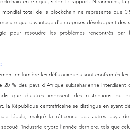
ockchain en Afrique, selon le rapport. Néanmoins, la pa
 mondial total de la blockchain ne représente que 0,5
 mesure que davantage d'entreprises développent des so
gie pour résoudre les problèmes rencontrés par le
:
ment en lumière les défis auxquels sont confrontés les ac
de 20 % des pays d'Afrique subsaharienne interdisent o
ndis que d'autres imposent des restrictions ou des
t, la République centrafricaine se distingue en ayant dés
e légale, malgré la réticence des autres pays de l
secoué l'industrie crypto l'année dernière, tels que celu