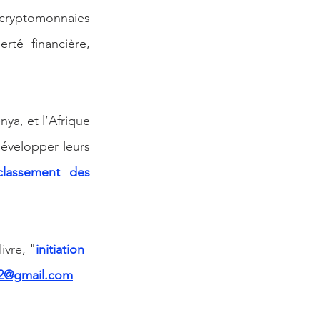
 cryptomonnaies 
té financière, 
ya, et l’Afrique 
évelopper leurs 
classement des 
ivre, "
initiation 
ck2@gmail.com