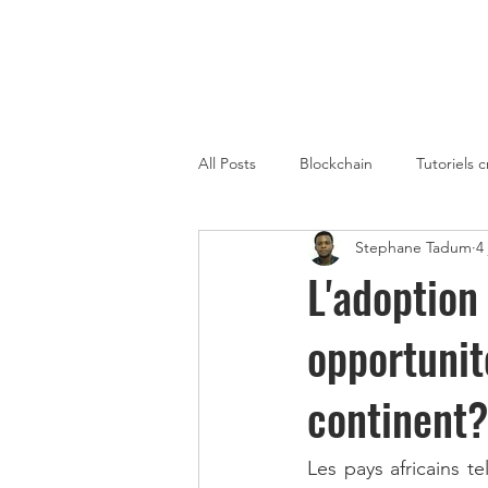
All Posts
Blockchain
Tutoriels 
Stephane Tadum
4 
Strategies de Trading sur Crypto
L'adoption
opportunit
Gagner de l'Argent avec la Metaver
continent?
Cryptomonnaies Afrique
immo
Les pays africains te