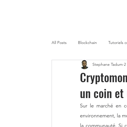
All Posts
Blockchain
Tutoriels 
Stephane Tadum
2
Strategies de Trading sur Crypto
Cryptomonn
un coin et
Gagner de l'Argent avec la Metaver
Sur le marché en c
Cryptomonnaies Afrique
immo
environnement, la mu
la communauté. Si c