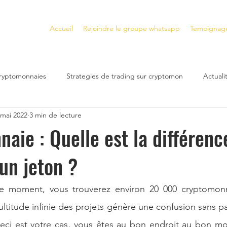
Accueil
Rejoindre le groupe whatsapp
Temoignag
cryptomonnaies
Strategies de trading sur cryptomon
Actual
 mai 2022
3 min de lecture
Plateformes de trading crypto
Gagner de l'Argent avec les N
aie : Quelle est la différenc
 un jeton ?
s
Gagner de l'Argent avec la DeFi
cryptomonnaies a fort po
e moment, vous trouverez environ 20 000 cryptomonn
bilier
Investissement immobilier
Crash Financier
inves
ltitude infinie des projets génère une confusion sans par
eci est votre cas, vous êtes au bon endroit au bon mo