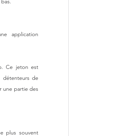
 bas.
e application 
. Ce jeton est 
 détenteurs de 
 une partie des 
e plus souvent 