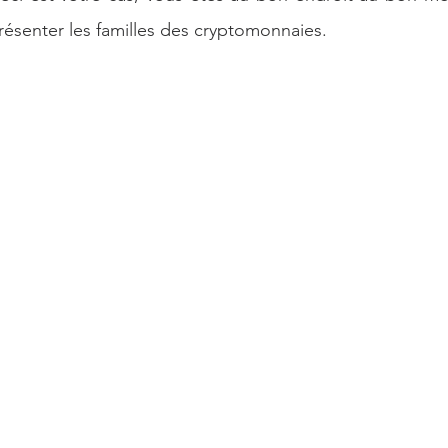
e Artificielle
présenter les familles des cryptomonnaies.