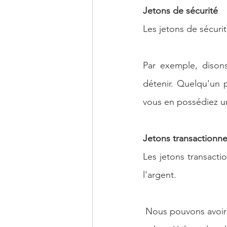
Jetons de sécurité
Les jetons de sécurit
Par exemple, disons
détenir. Quelqu'un p
vous en possédiez u
Jetons transactionne
Les jetons transacti
l'argent.
 Nous pouvons avoir le e-naira, il est indexé sur le Naira, mais il est facile pour les payements 