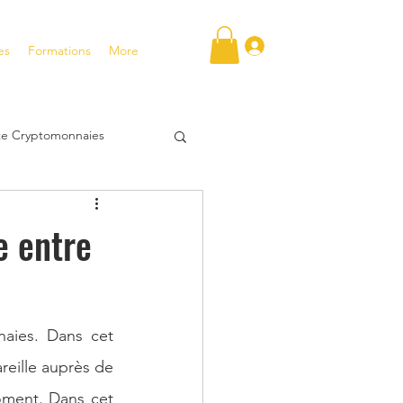
Se connecter
es
Formations
More
ite Cryptomonnaies
FT
e entre
tentiel
aies. Dans cet 
tir en bourse
eille auprès de 
ment. Dans cet 