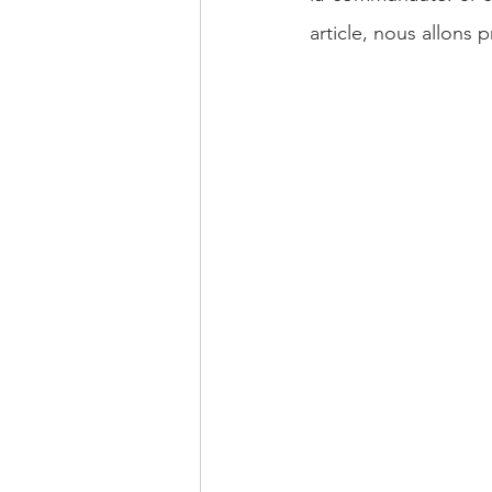
Economie Mondiale
Intelligenc
article, nous allons 