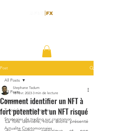
Post
All Posts
Stephane Tadum
All Posts
18 févr. 2023
3 min de lecture
Comment identifier un NFT à
Blockchain
fort potentiel et un NFT risqué
Tutoriels cryptomonnaies
Strategies de trading sur cryptomon
La fois dernière, nous avons présenté 
Actualite Cryptomonnaies
de manière empirique et non 