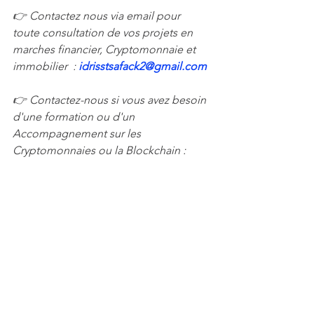
👉 Contactez nous via email pour 
toute consultation de vos projets en 
marches financier, Cryptomonnaie et 
immobilier  : 
idrisstsafack2@gmail.com 
👉 Contactez-nous si vous avez besoin 
d'une formation ou d'un 
Accompagnement sur les 
Cryptomonnaies ou la Blockchain : 
idrisstsafack2@gmail.com
👉Abonnez-vous a l'espace membre 
pour recevoir notre 
lettre 
d'investissement hebdomadaire sur les 
cryptomonnaies et trading.
afroforex
C'est quoi la cryptomonnaie
blockchain