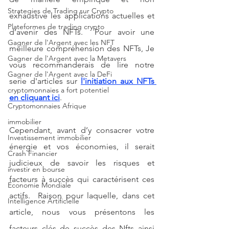
Strategies de Trading sur Crypto
exhaustive les applications actuelles et 
Plateformes de trading crypto
d’avenir des NFTs.  Pour avoir une 
Gagner de l'Argent avec les NFT
meilleure compréhension des NFTs, Je 
Gagner de l'Argent avec la Metavers
vous recommanderais de lire notre 
Gagner de l'Argent avec la DeFi
serie d'articles sur 
l'initiation aux NFTs 
cryptomonnaies a fort potentiel
en cliquant ici
. 
Cryptomonnaies Afrique
immobilier
Cependant, avant d’y consacrer votre 
Investissement immobilier
énergie et vos économies, il serait 
Crash Financier
judicieux de savoir les risques et 
investir en bourse
facteurs à succès qui caractérisent ces 
Economie Mondiale
actifs.  Raison pour laquelle, dans cet 
Intelligence Artificielle
article, nous vous présentons les 
facteurs clés de succès des Nfts ainsi 